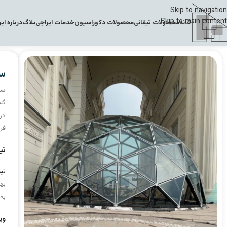
Skip to navigation
Skip to main content
خانه
محصولات تیفانی
محصولات دکوراسیون
خدمات ایراچی
بلاگ
درباره ای
سا
سا
گست
در 
فر
تی
تی
بهر
به
وی